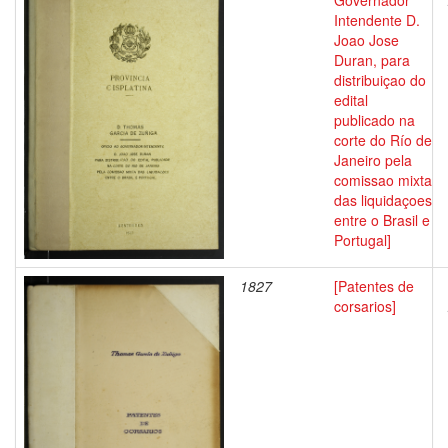
Governador
Intendente D.
Joao Jose
Duran, para
distribuiçao do
edital
publicado na
corte do Río de
Janeiro pela
comissao mixta
das liquidaçoes
entre o Brasil e
Portugal]
1827
[Patentes de
corsarios]