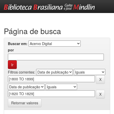
Skip
navigation
Página de busca
Buscar em:
por
Filtros correntes:
Retornar valores