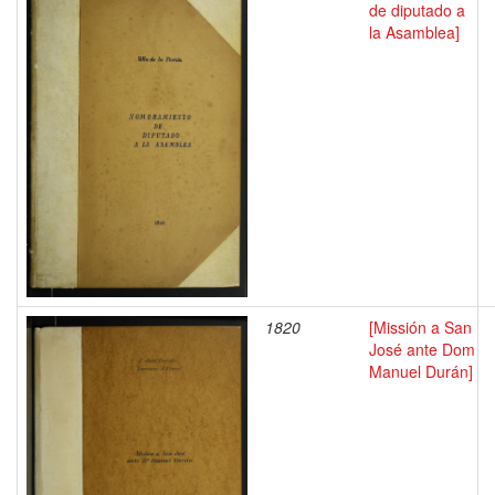
de diputado a
la Asamblea]
1820
[Missión a San
José ante Dom
Manuel Durán]