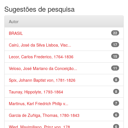
Sugestões de pesquisa
Autor
BRASIL
22
Cairú, José da Silva Lisboa, Visc...
17
Lecor, Carlos Frederico, 1764-1836
15
Veloso, José Mariano da Conceição...
11
Spix, Johann Baptist von, 1781-1826
8
Taunay, Hippolyte, 1793-1864
8
Martinus, Karl Friedrich Philip v...
7
Garcia de Zuñiga, Thomas, 1780-1843
6
Wied, Maximiliano, Prinz von, 178...
6