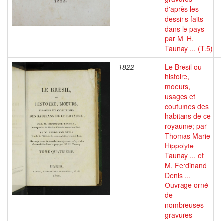
d'après les
dessins faits
dans le pays
par M. H.
Taunay ... (T.5)
1822
Le Brésil ou
histoire,
moeurs,
usages et
coutumes des
habitans de ce
royaume; par
Thomas Marie
Hippolyte
Taunay ... et
M. Ferdinand
Denis ...
Ouvrage orné
de
nombreuses
gravures