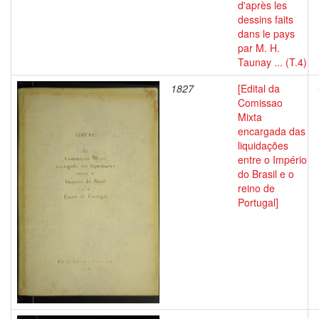
d'après les
dessins faits
dans le pays
par M. H.
Taunay ... (T.4)
1827
[Edital da
Comissao
Mixta
encargada das
liquidações
entre o Império
do Brasil e o
reino de
Portugal]