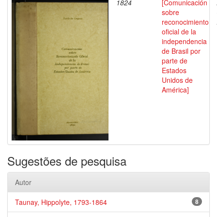
1824
[Comunicación
sobre
reconocimiento
oficial de la
independencia
de Brasil por
parte de
Estados
Unidos de
América]
Sugestões de pesquisa
Autor
Taunay, Hippolyte, 1793-1864
8