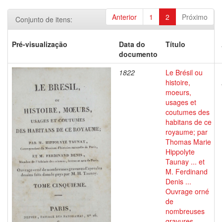
Anterior
1
2
Próximo
Conjunto de itens:
Pré-visualização
Data do
Título
documento
1822
Le Brésil ou
histoire,
moeurs,
usages et
coutumes des
habitans de ce
royaume; par
Thomas Marie
Hippolyte
Taunay ... et
M. Ferdinand
Denis ...
Ouvrage orné
de
nombreuses
gravures