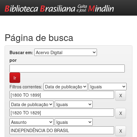
Skip
navigation
Página de busca
Buscar em:
por
Filtros correntes: