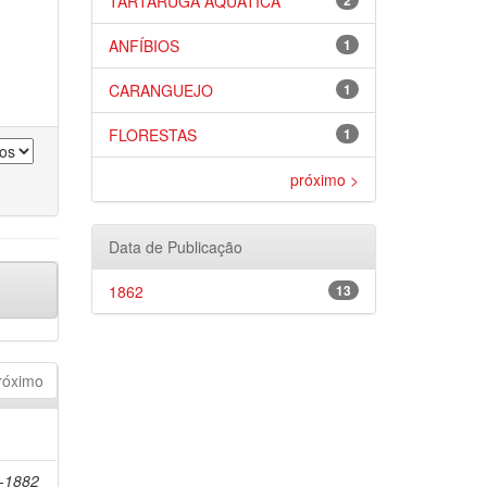
TARTARUGA AQUÁTICA
2
ANFÍBIOS
1
CARANGUEJO
1
FLORESTAS
1
próximo >
Data de Publicação
1862
13
róximo
8-1882