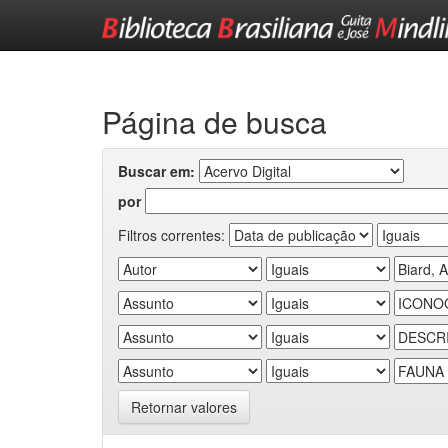
Skip
navigation
Página de busca
Buscar em:
por
Filtros correntes:
Retornar valores