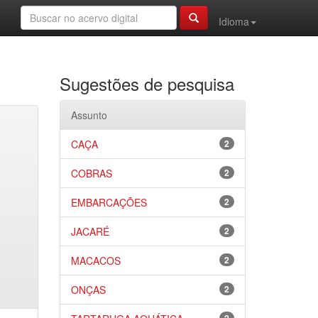
Idioma
Sugestões de pesquisa
Assunto
CAÇA
2
COBRAS
2
EMBARCAÇÕES
2
JACARÉ
2
MACACOS
2
ONÇAS
2