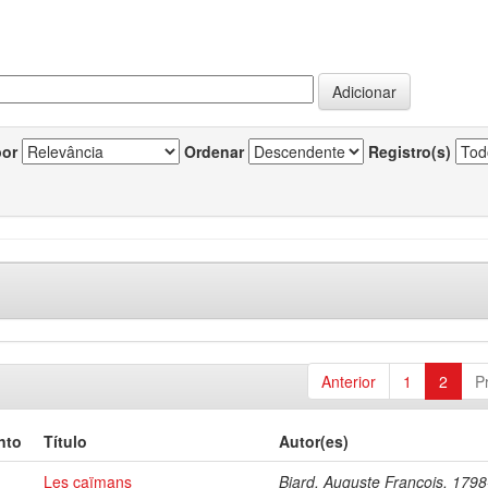
por
Ordenar
Registro(s)
Anterior
1
2
P
nto
Título
Autor(es)
Les caïmans
Biard, Auguste François, 179