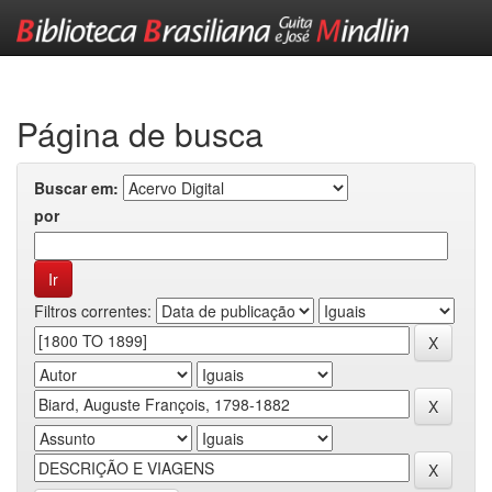
Skip
navigation
Página de busca
Buscar em:
por
Filtros correntes: