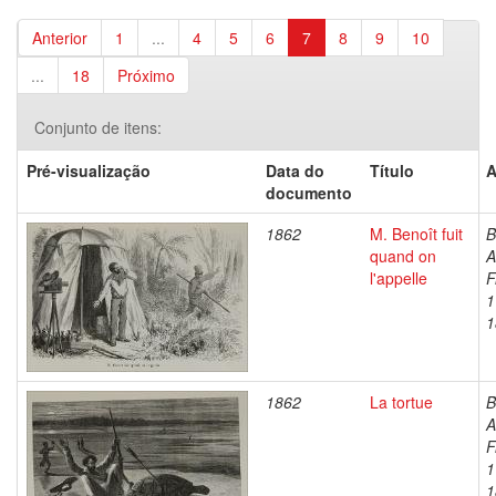
Anterior
1
...
4
5
6
7
8
9
10
...
18
Próximo
Conjunto de itens:
Pré-visualização
Data do
Título
A
documento
1862
M. Benoît fuit
B
quand on
A
l'appelle
F
1
1
1862
La tortue
B
A
F
1
1