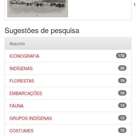
1
Sugestões de pesquisa
Assunto
ICONOGRAFIA
178
INDÍGENAS
36
FLORESTAS
19
EMBARCAÇÕES
16
FAUNA
13
GRUPOS INDÍGENAS
12
COSTUMES
10