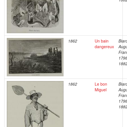
1862
Un bain
Biar
dangereux
Augu
Fran
1798
188
1862
Le bon
Biar
Miguel
Augu
Fran
1798
188