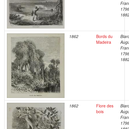
Fran
1798
188
1862
Bords du
Biar
Madeira
Augu
Fran
1798
188
1862
Flore des
Biar
bois
Augu
Fran
1798
188