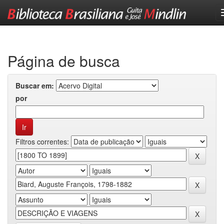
Skip
navigation
Página de busca
Buscar em:
por
Filtros correntes: