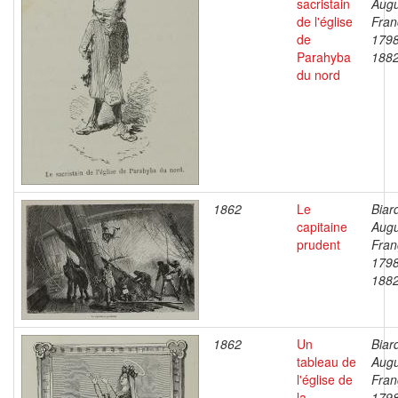
sacristain
Augu
de l'église
Fran
de
1798
Parahyba
188
du nord
1862
Le
Biar
capitaine
Augu
prudent
Fran
1798
188
1862
Un
Biar
tableau de
Augu
l'église de
Fran
la
1798