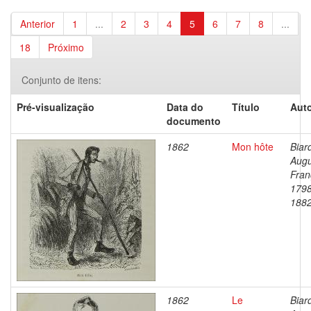
Anterior
1
...
2
3
4
5
6
7
8
...
18
Próximo
Conjunto de itens:
Pré-visualização
Data do
Título
Auto
documento
1862
Mon hôte
Biar
Augu
Fran
1798
188
1862
Le
Biar