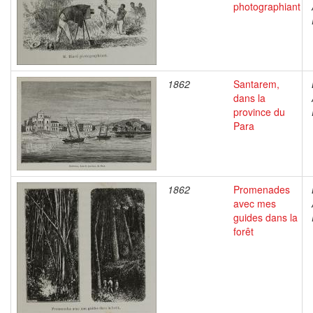
photographiant
1862
Santarem,
dans la
province du
Para
1862
Promenades
avec mes
guides dans la
forêt