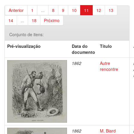
Anterior
1
...
8
9
10
11
12
13
14
...
18
Próximo
Conjunto de itens:
Pré-visualização
Data do
Título
documento
1862
Autre
rencontre
1862
M. Biard