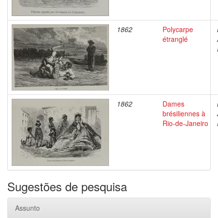
1862
Polycarpe
étranglé
1862
Dames
brésiliennes à
Rio-de-Janeiro
Sugestões de pesquisa
Assunto