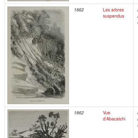
1862
Les arbres
suspendus
1862
Vue
d'Abacatchi