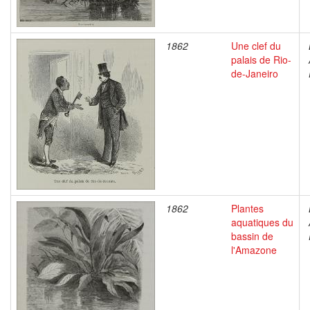
1862
Une clef du
palais de Rio-
de-Janeiro
1862
Plantes
aquatiques du
bassin de
l'Amazone