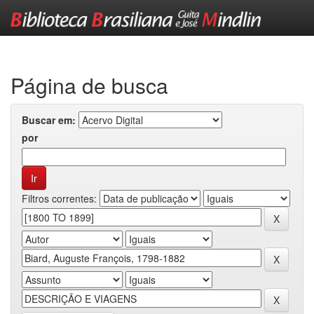
Skip
navigation
Página de busca
Buscar em:
por
Filtros correntes: