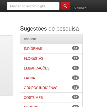
Idioma
Sugestões de pesquisa
Assunto
INDÍGENAS
36
FLORESTAS
19
EMBARCAÇÕES
16
FAUNA
13
GRUPOS INDÍGENAS
12
COSTUMES
10