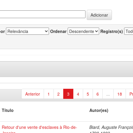
por
Ordenar
Registro(s)
Anterior
1
2
3
4
5
6
...
18
P
Título
Autor(es)
Retour d'une vente d'esclaves à Rio-de-
Biard, Auguste Françoi