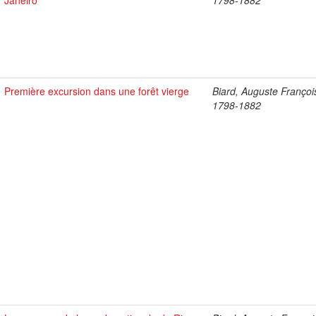
Janeiro
1798-1882
Première excursion dans une forêt vierge
Biard, Auguste Françoi
1798-1882