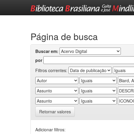
Skip
navigation
Página de busca
Buscar em:
por
Filtros correntes:
Retornar valores
Adicionar filtros: