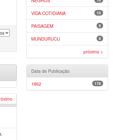
NEGROS
10
VIDA COTIDIANA
10
PAISAGEM
9
MUNDURUCU
8
próximo >
Data de Publicação
1862
178
róximo
s,