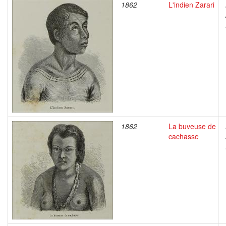
1862
L'indien Zarari
1862
La buveuse de
cachasse