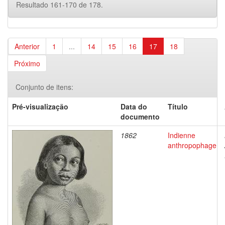
Resultado 161-170 de 178.
Anterior
1
...
14
15
16
17
18
Próximo
Conjunto de itens:
Pré-visualização
Data do
Título
documento
1862
Indienne
anthropophage