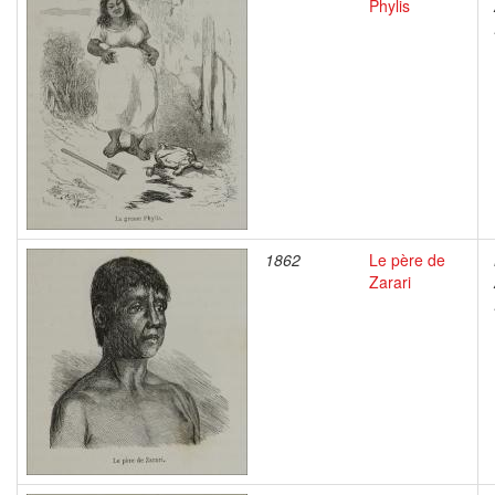
Phylis
1862
Le père de
Zarari