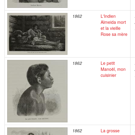
1862
L'Indien
Almeida mort
et la vieille
Rose sa mère
1862
Le petit
Manoël, mon
cuisinier
1862
La grosse