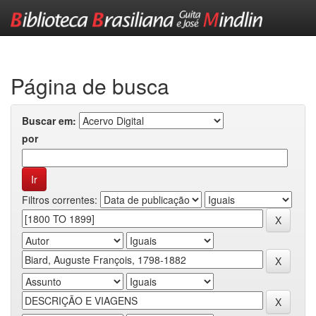
Skip
navigation
Página de busca
Buscar em:
por
Filtros correntes: