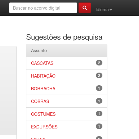
Idioma
Sugestões de pesquisa
Assunto
CASCATAS
2
HABITAÇÃO
2
BORRACHA
1
COBRAS
1
COSTUMES
1
EXCURSÕES
1