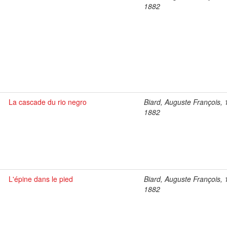
1882
La cascade du rio negro
Biard, Auguste François, 
1882
L'épine dans le pied
Biard, Auguste François, 
1882