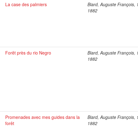
La case des palmiers
Biard, Auguste François, 
1882
Forêt près du rio Negro
Biard, Auguste François, 
1882
Promenades avec mes guides dans la
Biard, Auguste François, 
forêt
1882