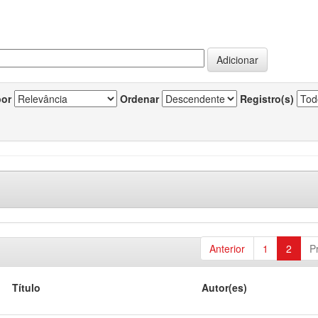
por
Ordenar
Registro(s)
Anterior
1
2
P
Título
Autor(es)