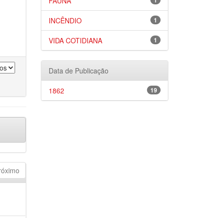
FAUNA
1
INCÊNDIO
1
VIDA COTIDIANA
1
Data de Publicação
1862
19
róximo