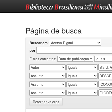
Skip
navigation
Página de busca
Buscar em:
por
Filtros correntes:
Retornar valores