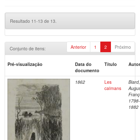
Resultado 11-13 de 13.
Anterior
1
2
Próximo
Conjunto de itens:
Pré-visualização
Data do
Título
Autor
documento
1862
Les
Biard,
caïmans
Augu
Franç
1798-
1882