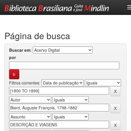
Skip
navigation
Página de busca
Buscar em:
por
Filtros correntes: