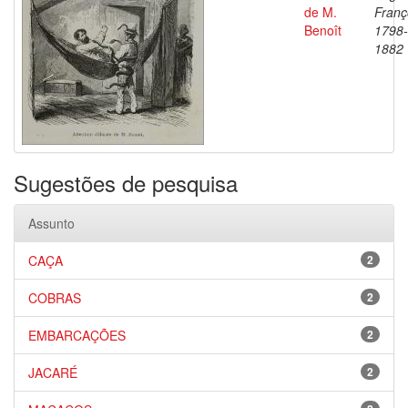
de M.
Franç
Benoît
1798-
1882
Sugestões de pesquisa
Assunto
CAÇA
2
COBRAS
2
EMBARCAÇÕES
2
JACARÉ
2