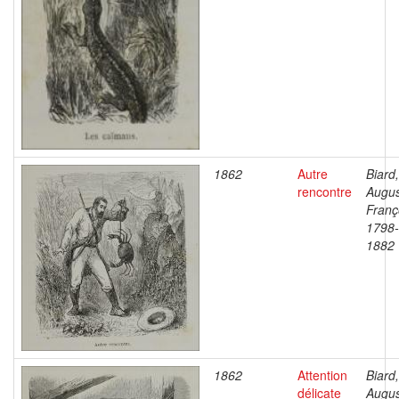
1862
Autre
Biard,
rencontre
Augu
Franç
1798-
1882
1862
Attention
Biard,
délicate
Augu