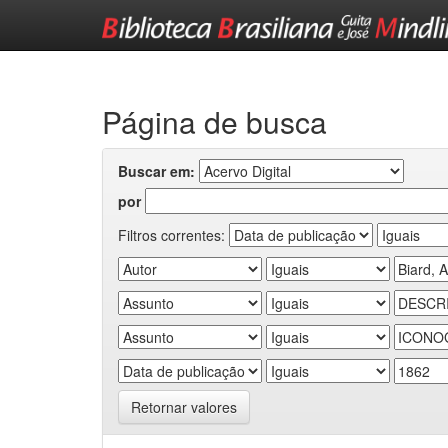
Skip
navigation
Página de busca
Buscar em:
por
Filtros correntes:
Retornar valores