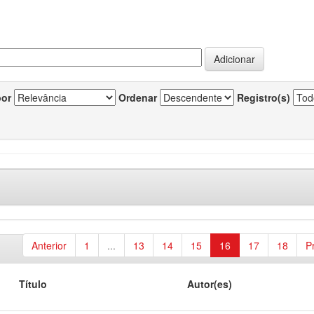
por
Ordenar
Registro(s)
Anterior
1
...
13
14
15
16
17
18
P
Título
Autor(es)