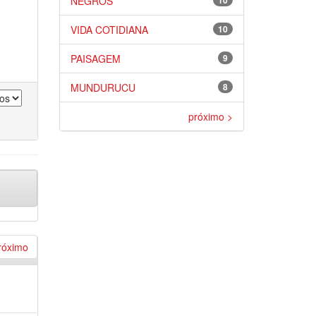
NEGROS
10
VIDA COTIDIANA
10
PAISAGEM
9
MUNDURUCU
8
próximo >
róximo