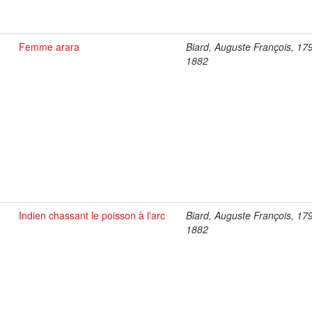
Femme arara
Biard, Auguste François, 17
1882
Indien chassant le poisson à l'arc
Biard, Auguste François, 17
1882