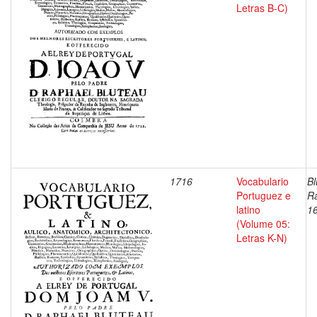
Letras B-C)
1716
Vocabulario
Bl
Portuguez e
Ra
latino
1
(Volume 05:
Letras K-N)