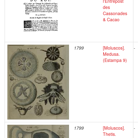
l'Entrepost
des
Cassonades
& Cacao
1799
[Moluscos].
-
Medusa.
(Estampa 9)
1799
[Moluscos].
-
Thetis.