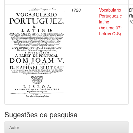
1720
Vocabulario
Bl
Portuguez e
Ra
latino
1
(Volume 07:
Letras Q-S)
Sugestões de pesquisa
Autor