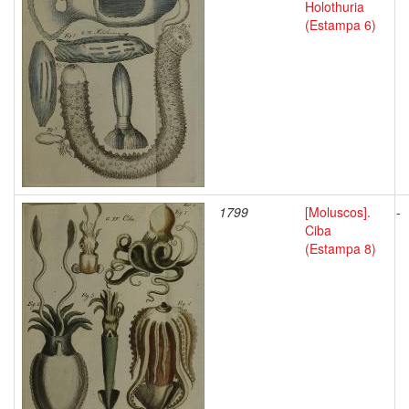
Holothuria
(Estampa 6)
1799
[Moluscos].
-
Ciba
(Estampa 8)