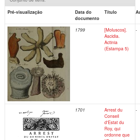
Pré-visualização
Data do
Título
A
documento
1799
[Moluscos].
-
Ascidia.
Actinia
(Estampa 5)
1701
Arrest du
-
Conseil
d'Estat du
Roy, qui
ordonne que