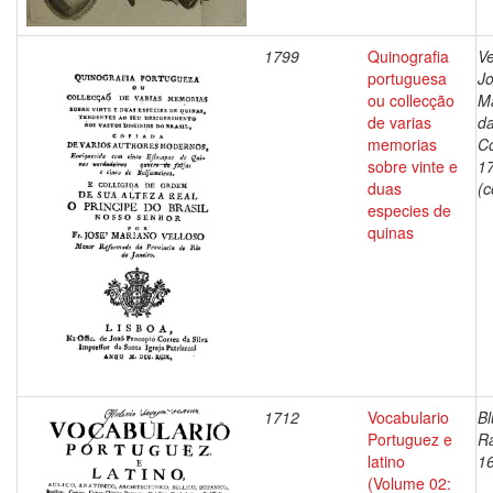
1799
Quinografia
Ve
portuguesa
J
ou collecção
M
de varias
d
memorias
C
sobre vinte e
1
duas
(c
especies de
quinas
1712
Vocabulario
Bl
Portuguez e
Ra
latino
1
(Volume 02: