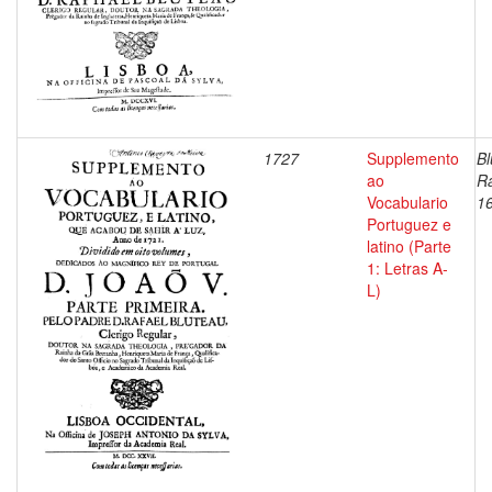
1727
Supplemento
Bl
ao
Ra
Vocabulario
1
Portuguez e
latino (Parte
1: Letras A-
L)