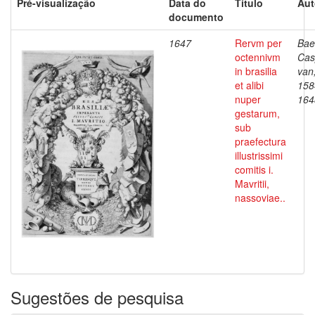
Pré-visualização
Data do
Título
Aut
documento
1647
Rervm per
Bae
octennivm
Cas
in brasilia
van
et alibi
158
nuper
164
gestarum,
sub
praefectura
illustrissimi
comitis i.
Mavritii,
nassoviae..
Sugestões de pesquisa