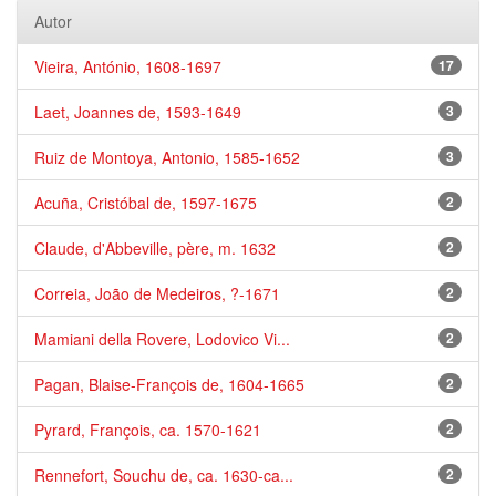
Autor
Vieira, António, 1608-1697
17
Laet, Joannes de, 1593-1649
3
Ruiz de Montoya, Antonio, 1585-1652
3
Acuña, Cristóbal de, 1597-1675
2
Claude, d'Abbeville, père, m. 1632
2
Correia, João de Medeiros, ?-1671
2
Mamiani della Rovere, Lodovico Vi...
2
Pagan, Blaise-François de, 1604-1665
2
Pyrard, François, ca. 1570-1621
2
Rennefort, Souchu de, ca. 1630-ca...
2