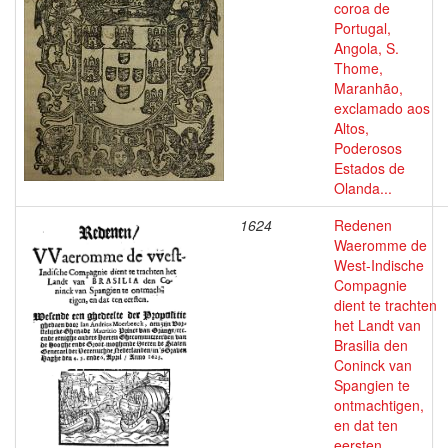
coroa de
Portugal,
Angola, S.
Thome,
Maranhão,
exclamado aos
Altos,
Poderosos
Estados de
Olanda...
1624
Redenen
Waeromme de
West-Indische
Compagnie
dient te trachten
het Landt van
Brasilia den
Coninck van
Spangien te
ontmachtigen,
en dat ten
eersten. ...