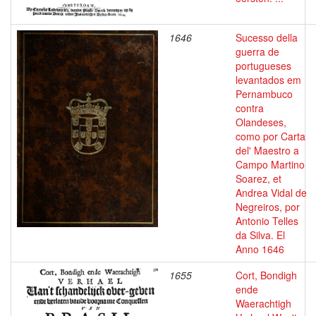
1646
Sucesso della
guerra de
portugueses
levantados em
Pernambuco
contra
Olandeses,
como por Carta
del' Maestro a
Campo Martino
Soarez, et
Andrea Vidal de
Negreiros, por
Antonio Telles
da Silva. El
Anno 1646
1655
Cort, Bondigh
ende
Waerachtigh