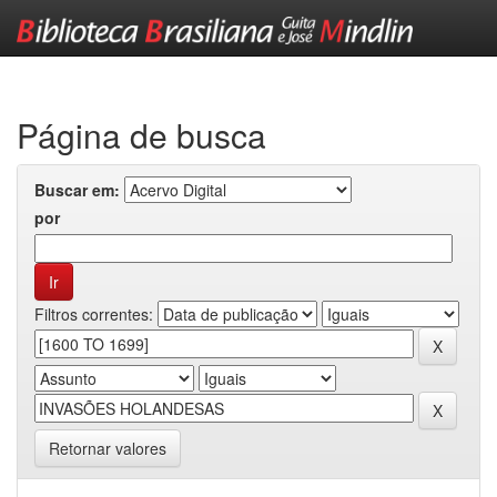
Skip
navigation
Página de busca
Buscar em:
por
Filtros correntes:
Retornar valores