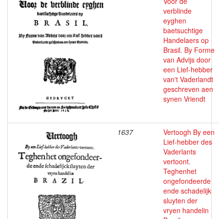
Voor de
verblinde
eyghen
baetsuchtige
Handelaers op
Brasil. By Forme
van Advijs door
een Lief-hebber
van't Vaderlandt
geschreven aen
synen Vriendt
1637
Vertoogh By een
Lief-hebber des
Vaderlants
vertoont.
Teghenhet
ongefondeerde
ende schadelijk
sluyten der
vryen handelin