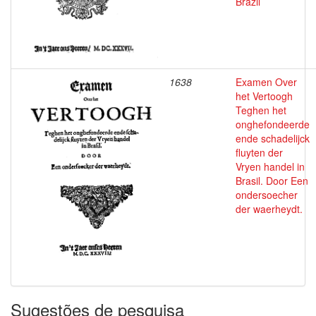
Brazil
1638
Examen Over
het Vertoogh
Teghen het
onghefondeerde
ende schadelijck
fluyten der
Vryen handel in
Brasil. Door Een
ondersoecher
der waerheydt.
Sugestões de pesquisa