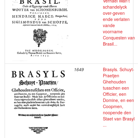
Verhael Wan't
schandelyck
over-geven
ende verlaten
vande
voorname
Conquesten van
Brasil...
1649
Brasyls. Schuyt-
Praetjen
Ghehouden
tusschen een
Officier, een
Domine, en een
Coopmen,
noopende den
Staet van Brasyl
...