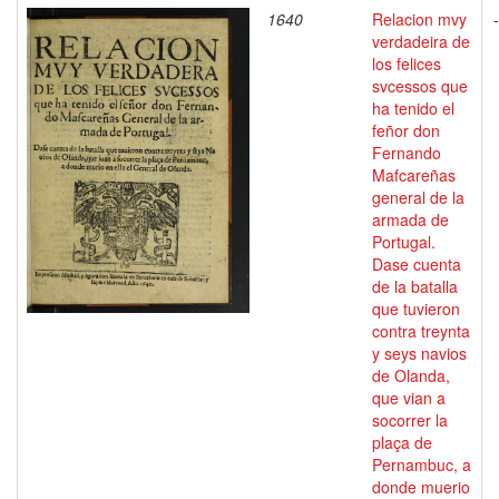
1640
Relacion mvy
-
verdadeira de
los felices
svcessos que
ha tenido el
feñor don
Fernando
Mafcareñas
general de la
armada de
Portugal.
Dase cuenta
de la batalla
que tuvieron
contra treynta
y seys navios
de Olanda,
que vian a
socorrer la
plaça de
Pernambuc, a
donde muerio