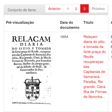
Anterior
1
2
3
Próximo
Conjunto de itens:
Pré-visualização
Data do
Título
documento
1654
Relaçam
diaria do sitio,
e tomada da
forte praça do
Recife,
recuperaçao
das
Capitanias de
Itamaracà,
Paraiba, Rio
grande, Ciará,
Ilha de Fernao
de Noronha...