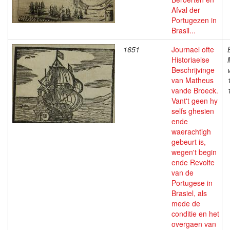
Afval der
Portugezen in
Brasil...
1651
Journael ofte
Historiaelse
Beschrijvinge
van Matheus
vande Broeck.
Vant't geen hy
selfs ghesien
ende
waerachtigh
gebeurt is,
wegen't begin
ende Revolte
van de
Portugese in
Brasiel, als
mede de
conditie en het
overgaen van