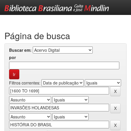
Skip
navigation
Página de busca
Buscar em:
por
Filtros correntes: