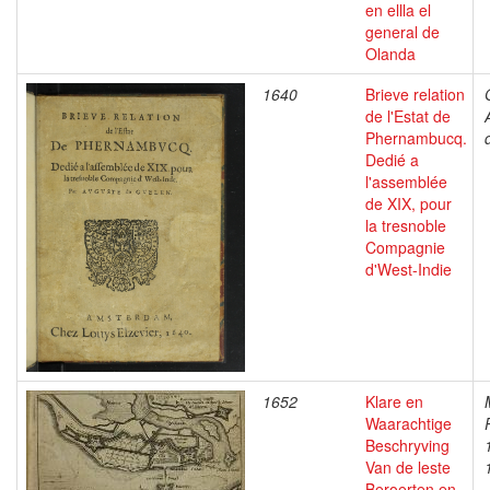
en ellla el
general de
Olanda
1640
Brieve relation
de l'Estat de
Phernambucq.
Dedié a
l'assemblée
de XIX, pour
la tresnoble
Compagnie
d'West-Indie
1652
Klare en
Waarachtige
Beschryving
Van de leste
Beroerten en