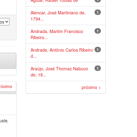
Aguiar, Rafael Tobias de
Alencar, José Martiniano de,
1
1794...
Andrada, Martim Francisco
1
Ribeiro...
Andrade, Antônio Carlos Ribeiro
1
d...
Araújo, José Thomaz Nabuco
1
de, 18...
róximo
próximo >
uste,