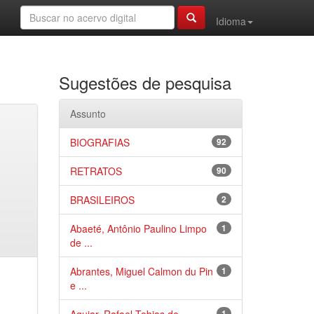
Idioma
Sugestões de pesquisa
Assunto
BIOGRAFIAS
92
RETRATOS
90
BRASILEIROS
2
Abaeté, Antônio Paulino Limpo
1
de ...
Abrantes, Miguel Calmon du Pin
1
e ...
1