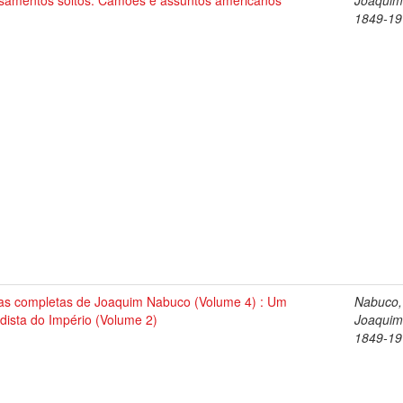
samentos soltos. Camões e assuntos americanos
Joaquim
1849-19
as completas de Joaquim Nabuco (Volume 4) : Um
Nabuco,
dista do Império (Volume 2)
Joaquim
1849-19