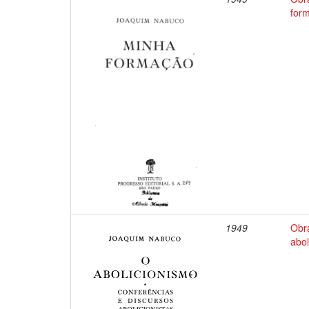
for
1949
Obr
abol