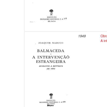
1949
Obr
A in