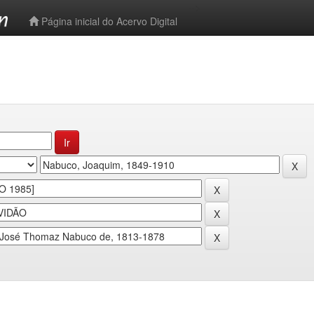
-->
Página inicial do Acervo Digital