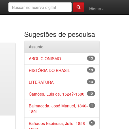
Idioma
Sugestões de pesquisa
Assunto
ABOLICIONISMO
13
HISTÓRIA DO BRASIL
13
LITERATURA
13
Camões, Luís de, 1524?-1580
12
Balmaceda, José Manuel, 1840-
1
1891
Bañados Espinosa, Julio, 1858-
1