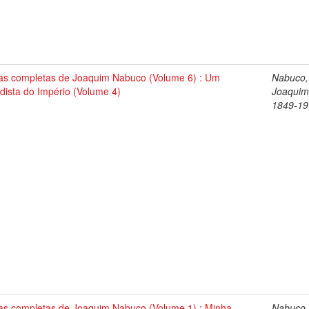
as completas de Joaquim Nabuco (Volume 6) : Um
Nabuco,
dista do Império (Volume 4)
Joaquim
1849-19
as completas de Joaquim Nabuco (Volume 1) : Minha
Nabuco,