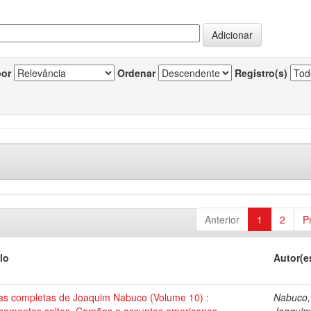
por
Ordenar
Registro(s)
Anterior
1
2
P
lo
Autor(e
as completas de Joaquim Nabuco (Volume 10) :
Nabuco,