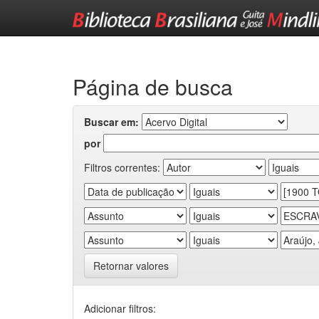
Skip
navigation
Página de busca
Buscar em:
por
Filtros correntes:
Retornar valores
Adicionar filtros: