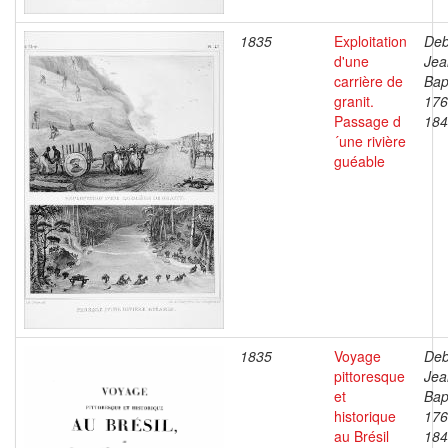
1835
Exploitation
Deb
d'une
Jea
carrière de
Bap
granit.
176
Passage d
184
´une rivière
guéable
1835
Voyage
Deb
pittoresque
Jea
et
Bap
historique
176
au Brésil
184