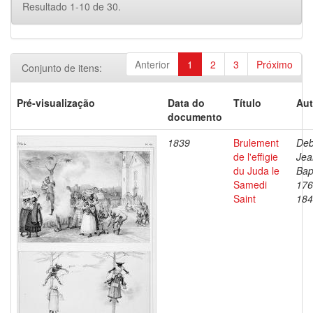
Resultado 1-10 de 30.
Anterior
1
2
3
Próximo
Conjunto de itens:
Pré-visualização
Data do
Título
Aut
documento
1839
Brulement
Deb
de l'effigie
Jea
du Juda le
Bap
Samedi
176
Saint
184