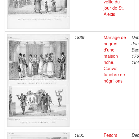
veille du
jour de St.
Alexis
1839
Mariage de
Deb
nègres
Jea
d'une
Bap
maison
176
riche.
184
Convoi
funèbre de
négrillons
1835
Feitors
Deb