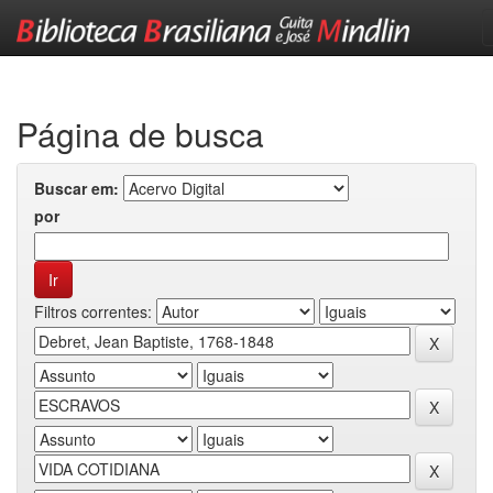
Skip
navigation
Página de busca
Buscar em:
por
Filtros correntes: