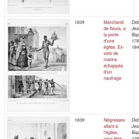
1839
Marchand
Deb
de fleurs, a
Jea
la porte
Bap
d'une
176
église. Ex-
184
voto de
marins
échappés
d'un
naufrage
1839
Négresses
Deb
allant a
Jea
l'église,
Bap
pour être
176