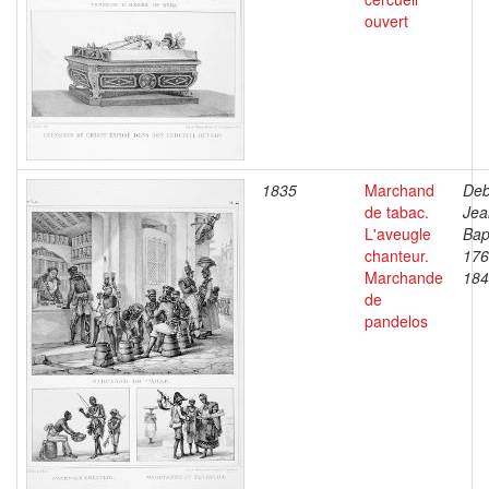
ouvert
1835
Marchand
Deb
de tabac.
Jea
L'aveugle
Bap
chanteur.
176
Marchande
184
de
pandelos