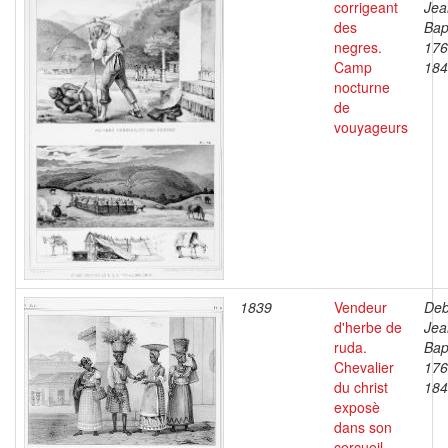
corrigeant
Jea
des
Bap
negres.
176
Camp
184
nocturne
de
vouyageurs
1839
Vendeur
Deb
d'herbe de
Jea
ruda.
Bap
Chevalier
176
du christ
184
exposè
dans son
cercueil