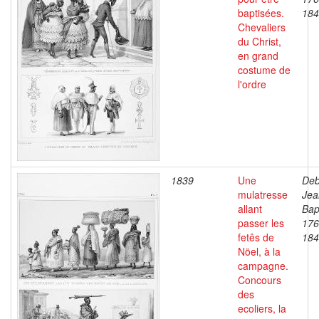
baptisées.
184
Chevaliers
du Christ,
en grand
costume de
l'ordre
1839
Une
Deb
mulatresse
Jea
allant
Bap
passer les
176
fetês de
184
Nöel, à la
campagne.
Concours
des
ecoliers, la