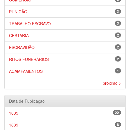
PUNIÇÃO
3
TRABALHO ESCRAVO
3
CESTARIA
2
ESCRAVIDÃO
2
RITOS FUNERÁRIOS
2
ACAMPAMENTOS
1
próximo >
Data de Publicação
1835
22
1839
8