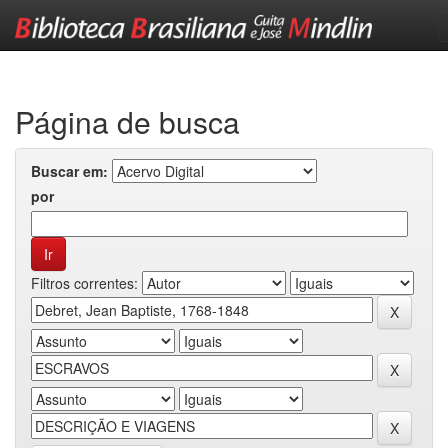
Skip
navigation
Página de busca
Buscar em:
por
Filtros correntes: