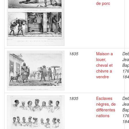
de porc
1835
Maison a
Deb
louer,
Je
cheval et
Bap
chèvre a
176
vendre
18
1835
Esclaves
Deb
nègres, de
Je
diffèrentes
Bap
nations
176
18