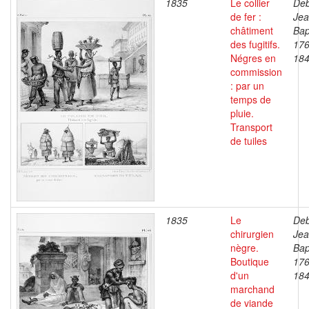
1835
Le collier
Deb
de fer :
Je
châtiment
Bap
des fugitifs.
176
Négres en
18
commission
: par un
temps de
pluie.
Transport
de tuiles
1835
Le
Deb
chirurgien
Je
nègre.
Bap
Boutique
176
d'un
18
marchand
de viande