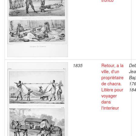
tronco
1835
Retour, a la
Deb
ville, d'un
Je
propriètaire
Bap
de chacra.
176
Litière pour
18
voyager
dans
l'interieur