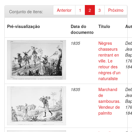
Anterior
1
2
3
Próximo
Conjunto de itens:
Pré-visualização
Data do
Título
Aut
documento
1835
Nègres
Deb
chasseurs
Je
rentrant en
Bap
ville. Le
176
retour des
18
nègres d'un
naturaliste
1835
Marchand
Deb
de
Je
sambouras.
Bap
Vendeur de
176
palmito
18