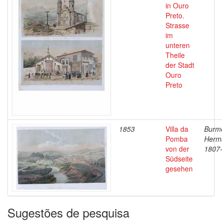
in Ouro
Preto.
Strasse
im
unteren
Theile
der Stadt
Ouro
Preto
1853
Villa da
Burme
Pomba
Herm
von der
1807
Südseite
gesehen
Sugestões de pesquisa