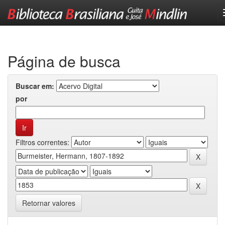
Skip
navigation
Página de busca
Buscar em:
por
Filtros correntes:
Retornar valores