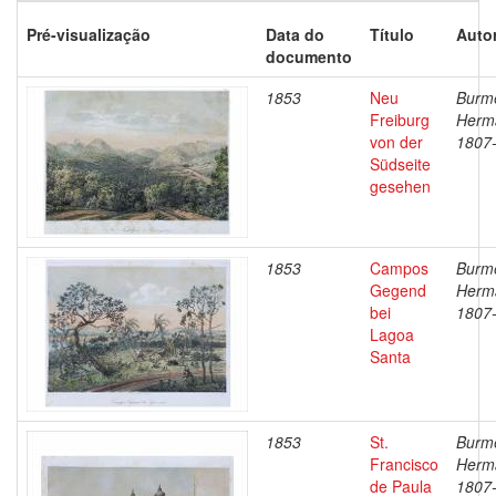
Pré-visualização
Data do
Título
Autor
documento
1853
Neu
Burme
Freiburg
Herm
von der
1807
Südseite
gesehen
1853
Campos
Burme
Gegend
Herm
bei
1807
Lagoa
Santa
1853
St.
Burme
Francisco
Herm
de Paula
1807