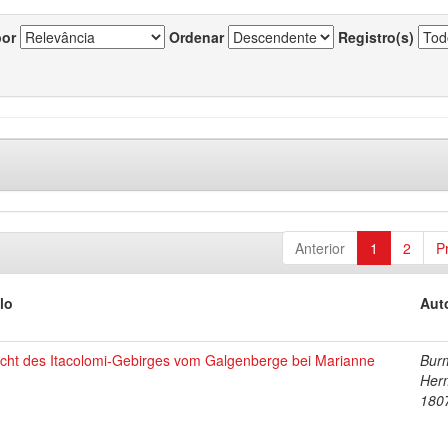
por
Ordenar
Registro(s)
Anterior
1
2
P
lo
Aut
icht des Itacolomi-Gebirges vom Galgenberge bei Marianne
Burm
Her
180