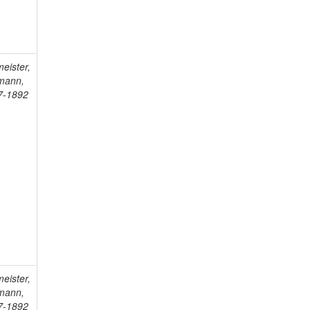
eister,
mann,
7-1892
eister,
mann,
7-1892