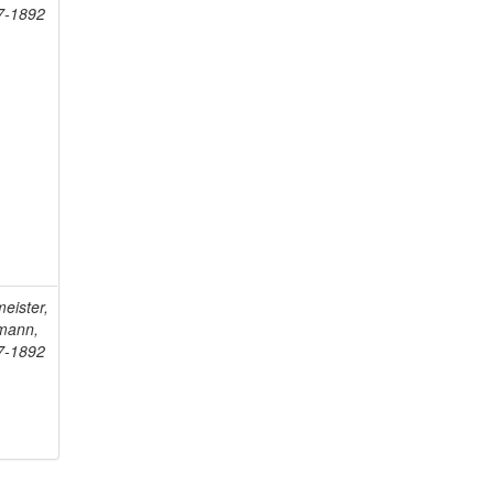
7-1892
eister,
mann,
7-1892