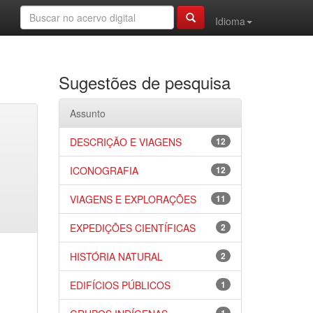
Idioma
Sugestões de pesquisa
Assunto
DESCRIÇÃO E VIAGENS
12
ICONOGRAFIA
12
VIAGENS E EXPLORAÇÕES
11
EXPEDIÇÕES CIENTÍFICAS
2
HISTÓRIA NATURAL
2
EDIFÍCIOS PÚBLICOS
1