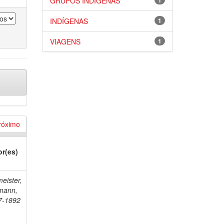
GRUPOS INDÍGENAS
1
INDÍGENAS
1
VIAGENS
1
róximo
or(es)
eister,
mann,
7-1892