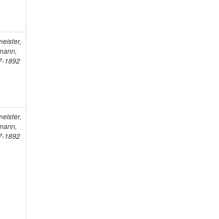
eister,
mann,
7-1892
eister,
mann,
7-1892