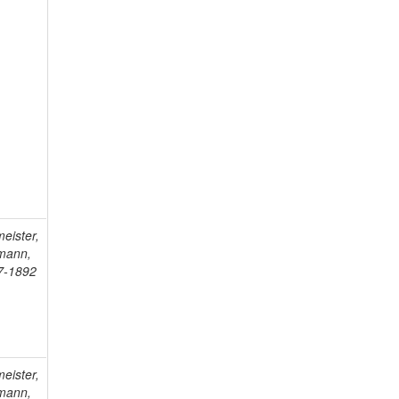
eister,
mann,
7-1892
eister,
mann,