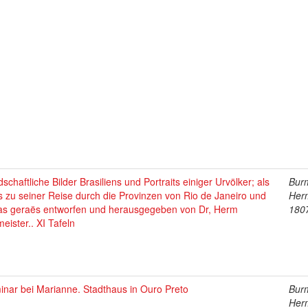
schaftliche Bilder Brasiliens und Portraits einiger Urvölker; als
Burm
s zu seiner Reise durch die Provinzen von Rio de Janeiro und
Her
as geraës entworfen und herausgegeben von Dr, Herm
180
eister.. XI Tafeln
inar bei Marianne. Stadthaus in Ouro Preto
Burm
Her