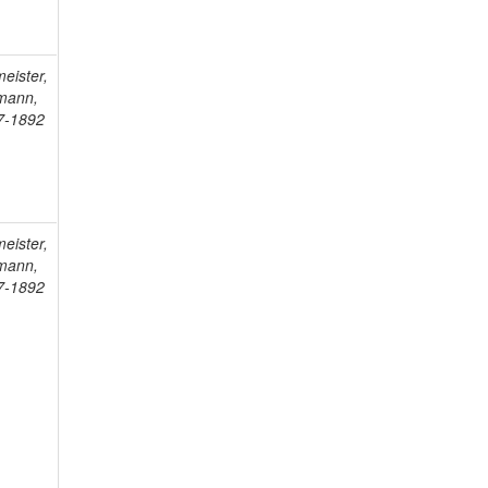
eister,
mann,
7-1892
eister,
mann,
7-1892