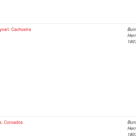
yvari. Cachoeira
Burm
Her
180
is. Coroados
Burm
Her
180