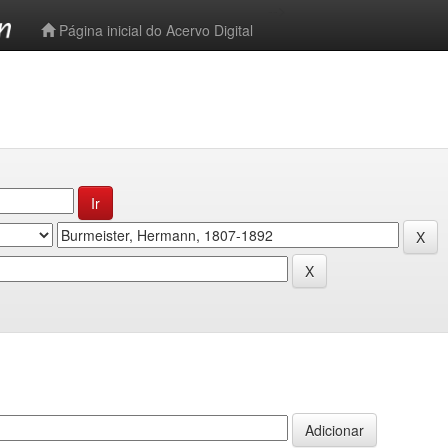
-->
Página inicial do Acervo Digital