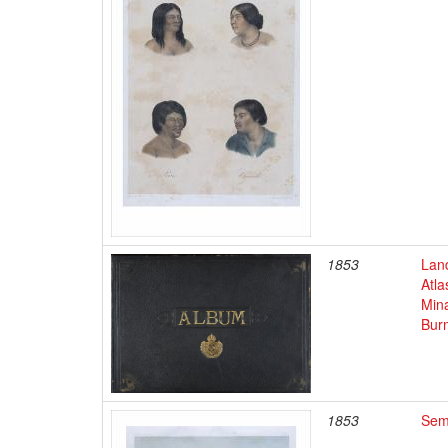
1853
Land
Atla
Min
Burm
1853
Sem