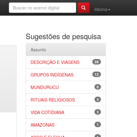
Idioma
Sugestões de pesquisa
Assunto
DESCRIÇÃO E VIAGENS
36
GRUPOS INDÍGENAS
12
MUNDURUCU
8
RITUAIS RELIGIOSOS
4
VIDA COTIDIANA
3
AMAZONAS
1