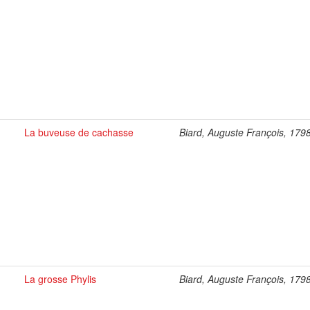
La buveuse de cachasse
Biard, Auguste François, 179
La grosse Phylis
Biard, Auguste François, 179