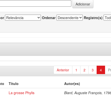
por
Ordenar
Registro(s)
Anterior
1
2
3
4
P
nto
Título
Autor(es)
La grosse Phylis
Biard, Auguste François, 179