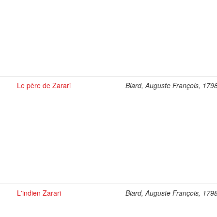
Le père de Zarari
Biard, Auguste François, 179
L'indien Zarari
Biard, Auguste François, 179