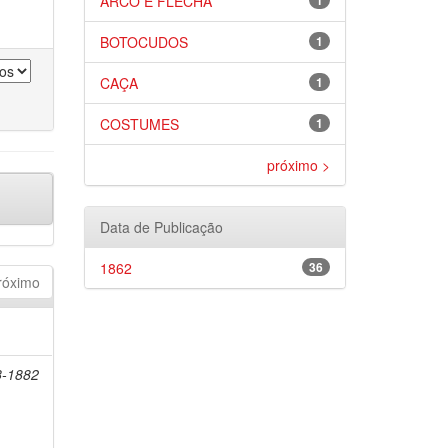
ARCO E FLECHA
1
BOTOCUDOS
1
CAÇA
1
COSTUMES
1
próximo >
Data de Publicação
1862
36
róximo
8-1882