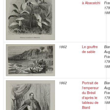
à Abacatchi
Fra
179
188
1862
Le gouffre
Bia
de sable
Aug
Fra
179
188
1862
Portrait de
Bia
l'empereur
Aug
du Brésil
Fra
d'après le
179
tableau de
188
Biard