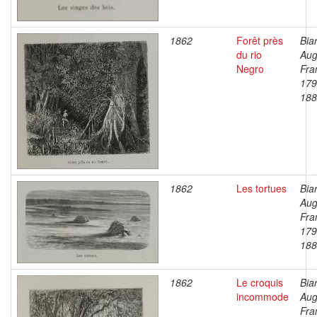
1862
Forêt près
Bia
du rio
Aug
Negro
Fra
179
188
1862
Les tortues
Bia
Aug
Fra
179
188
1862
Le croquis
Bia
incommode
Aug
Fra