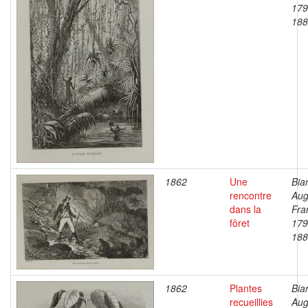
179
188
1862
Une
Bia
rencontre
Aug
dans la
Fra
fôret
179
188
1862
Plantes
Bia
recueillies
Aug