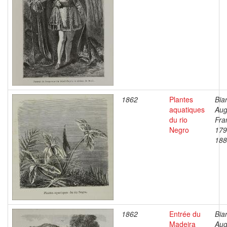
1862
Plantes
Bia
aquatiques
Aug
du rio
Fra
Negro
179
188
1862
Entrée du
Bia
Madeira
Aug