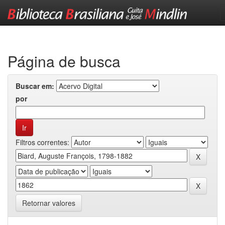
Skip
navigation
Página de busca
Buscar em:
por
Filtros correntes:
Retornar valores