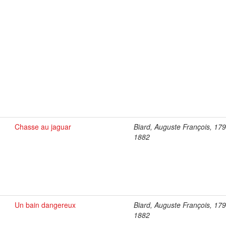
Chasse au jaguar
Biard, Auguste François, 17
1882
Un bain dangereux
Biard, Auguste François, 17
1882