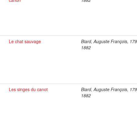
canon
1882
Le chat sauvage
Biard, Auguste François, 17
1882
Les singes du canot
Biard, Auguste François, 17
1882