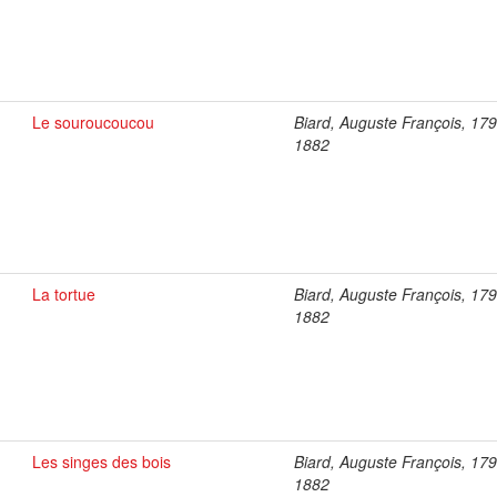
Le souroucoucou
Biard, Auguste François, 17
1882
La tortue
Biard, Auguste François, 17
1882
Les singes des bois
Biard, Auguste François, 17
1882