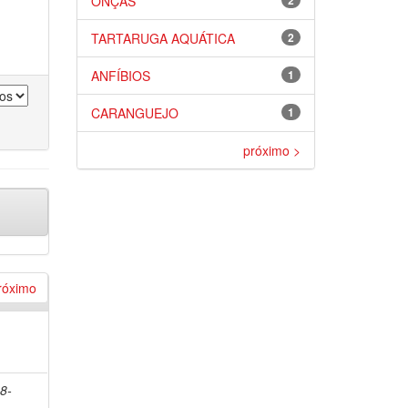
ONÇAS
2
TARTARUGA AQUÁTICA
2
ANFÍBIOS
1
CARANGUEJO
1
próximo >
róximo
98-