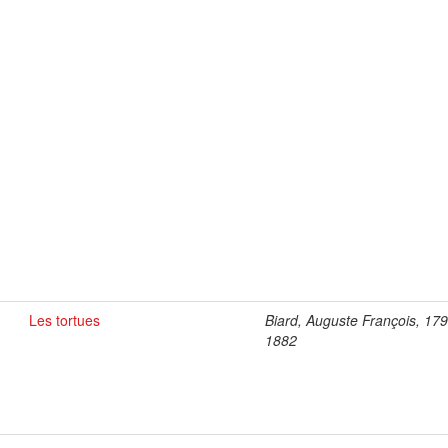
Les tortues
Biard, Auguste François, 17
1882