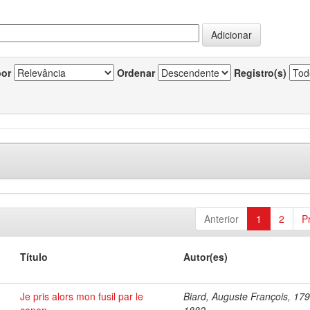
por
Ordenar
Registro(s)
Anterior
1
2
P
Título
Autor(es)
Je pris alors mon fusil par le
Biard, Auguste François, 17