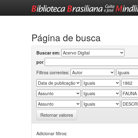
Skip
navigation
Página de busca
Buscar em:
por
Filtros correntes:
Retornar valores
Adicionar filtros: