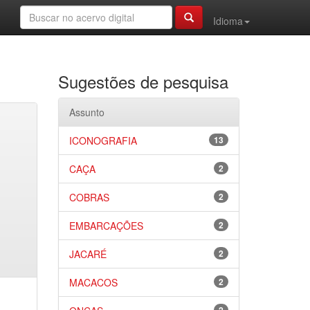
Idioma
Sugestões de pesquisa
Assunto
ICONOGRAFIA
13
CAÇA
2
COBRAS
2
EMBARCAÇÕES
2
JACARÉ
2
MACACOS
2