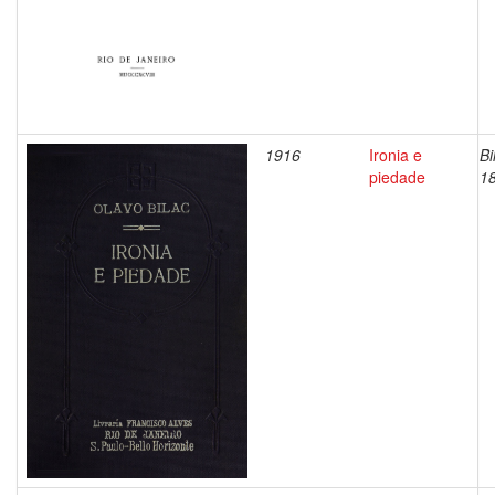
1916
Ironia e
Bi
piedade
1