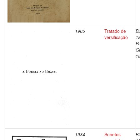
1905
Tratado de
Bi
versificação
1
Pa
G
1
1934
Sonetos
Bi