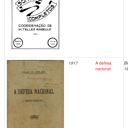
1917
A defesa
Bi
nacional
1