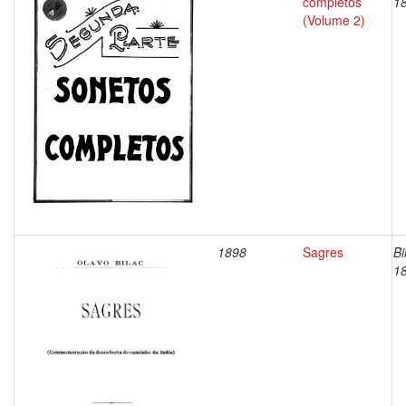
completos
1
(Volume 2)
1898
Sagres
Bi
1