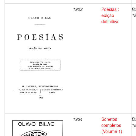
1902
Poesias :
Bi
edição
1
definitiva
1934
Sonetos
Bi
completos
1
(Volume 1)