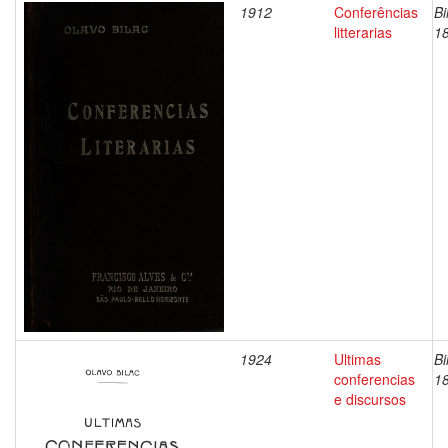
1912
Conferências
Bi
litterarias
1
1924
Ultimas
Bi
conferencias
1
e discursos