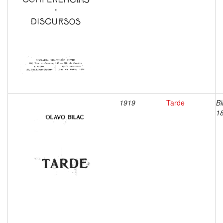
1919
Tarde
Bi
1