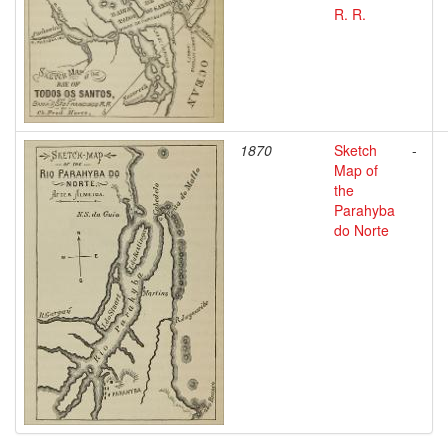
R. R.
1870
Sketch
-
Map of
the
Parahyba
do Norte