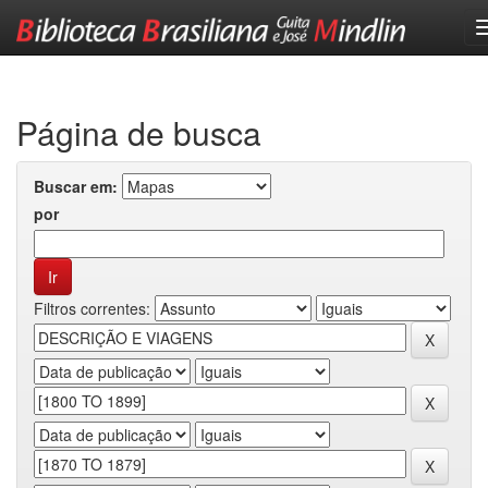
Skip
navigation
Página de busca
Buscar em:
por
Filtros correntes: