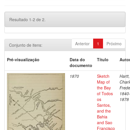
Resultado 1-2 de 2.
Anterior
1
Próximo
Conjunto de itens:
Pré-visualização
Data do
Título
Autor
documento
1870
Sketch
Hartt,
Map of
Charl
the Bay
Frede
of Todos
1840
os
1878
Santos,
and the
Bahia
and Sao
Francisco