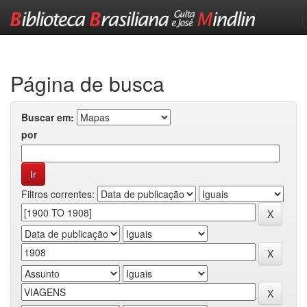
Skip
navigation
Página de busca
Buscar em:
por
Filtros correntes: