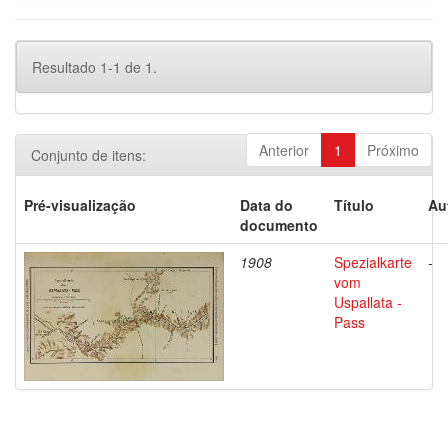
Resultado 1-1 de 1.
Anterior
1
Próximo
Conjunto de itens:
Pré-visualização
Data do
Título
Au
documento
1908
Spezialkarte
-
vom
Uspallata -
Pass