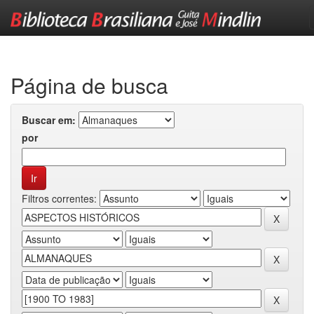
Skip
navigation
Página de busca
Buscar em:
por
Filtros correntes: