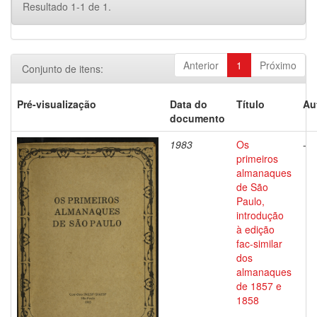
Resultado 1-1 de 1.
Anterior
1
Próximo
Conjunto de itens:
Pré-visualização
Data do
Título
Au
documento
1983
Os
-
primeiros
almanaques
de São
Paulo,
introdução
à edição
fac-similar
dos
almanaques
de 1857 e
1858