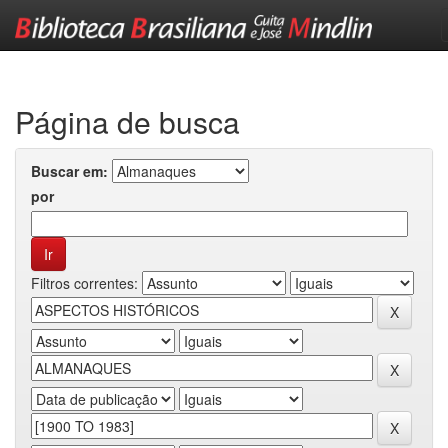
Skip
navigation
Página de busca
Buscar em:
por
Filtros correntes: