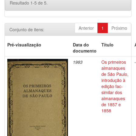
Resultado 1-5 de 5.
Anterior
1
Próximo
Conjunto de itens:
Pré-visualização
Data do
Título
documento
1983
Os primeiros
-
almanaques
de São Paulo,
introdução à
edição fac-
similar dos
almanaques
de 1857 e
1858