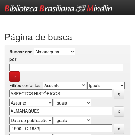
Skip
navigation
Página de busca
Buscar em:
por
Filtros correntes: