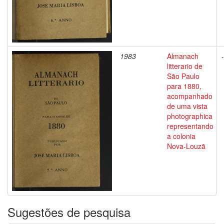
1983
Almanach
-
litterario de
São Paulo
para 1880,
acompanhado
de uma vista
photographica
representando
a colonia
Nova-Louzã
Sugestões de pesquisa