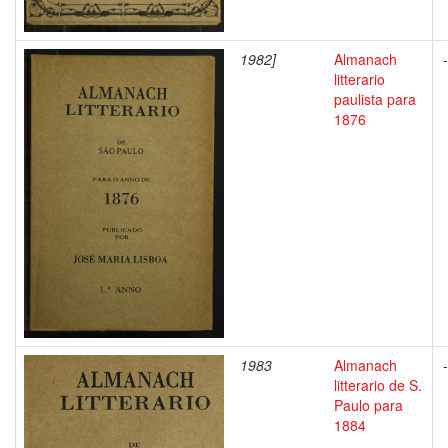
1982]
Almanach
-
litterario
paulista para
1876
1983
Almanach
-
litterario de S.
Paulo para
1884