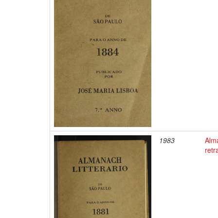
1983
Alm
ret