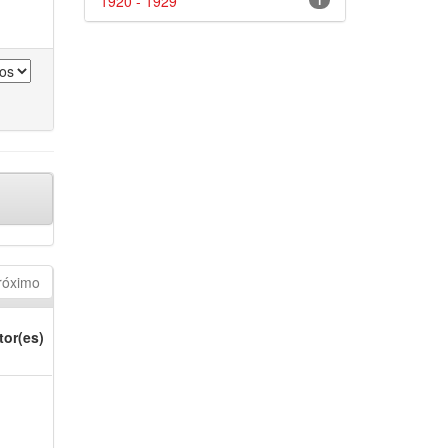
1920 - 1929
1
róximo
tor(es)