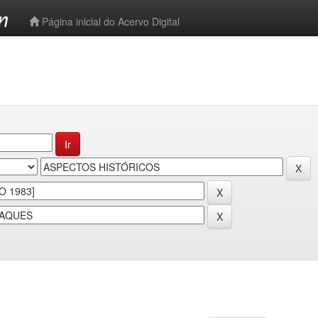
-->
Página inicial do Acervo Digital