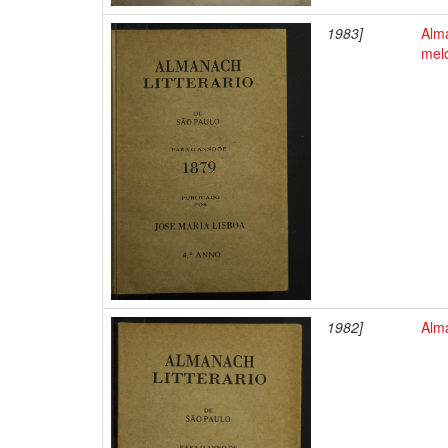
1983]
Alm
mel
1982]
Alma