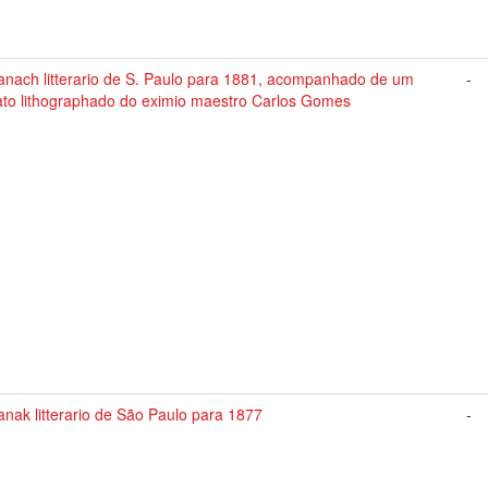
anach litterario de S. Paulo para 1881, acompanhado de um
-
rato lithographado do eximio maestro Carlos Gomes
nak litterario de São Paulo para 1877
-