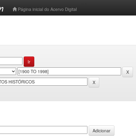
-->
Página inicial do Acervo Digital