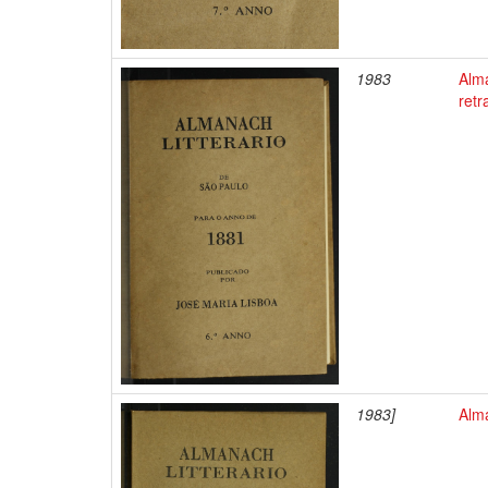
1983
Alm
ret
1983]
Alma