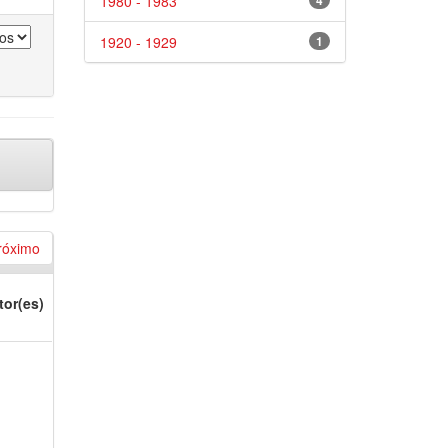
1980 - 1983
4
1920 - 1929
1
róximo
tor(es)