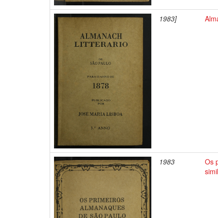
1983]
Alma
1983
Os p
sim