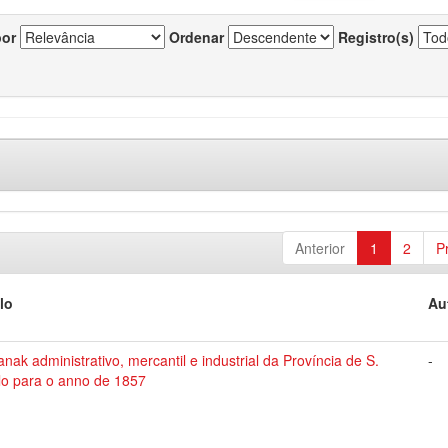
por
Ordenar
Registro(s)
Anterior
1
2
P
lo
Au
nak administrativo, mercantil e industrial da Província de S.
-
lo para o anno de 1857