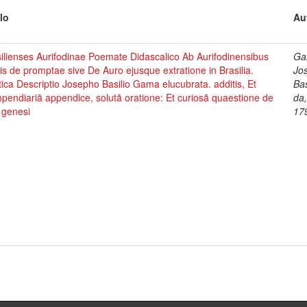
lo
Au
ilienses Aurifodinae Poemate Didascalico Ab Aurifodinensibus
Ga
s de promptae sive De Auro ejusque extratione in Brasilia.
Jo
ica Descriptio Josepho Basilio Gama elucubrata. additis, Et
Bas
endiariã appendice, solutã oratione: Et curiosã quaestione de
da
 genesi
17