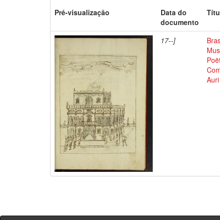
Pré-visualização
Data do
Títu
documento
17--]
Bras
Musi
Poët
Comp
Auri