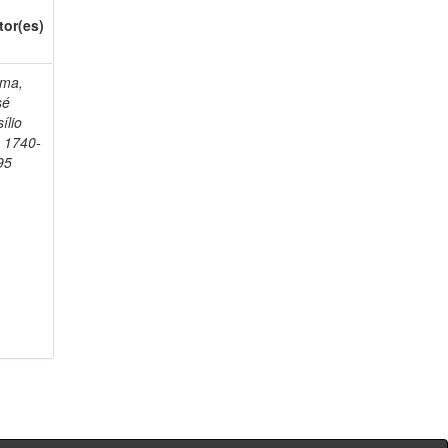
tor(es)
ma,
sé
ílio
, 1740-
95