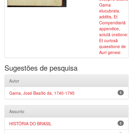
Gama
elucubrata.
additis, Et
Compendiariã
appendice,
solutã oratione:
Et curiosã
quaestione de
Auri genesi
Sugestões de pesquisa
Autor
Gama, José Basílio da, 1740-1795
1
Assunto
HISTÓRIA DO BRASIL
1