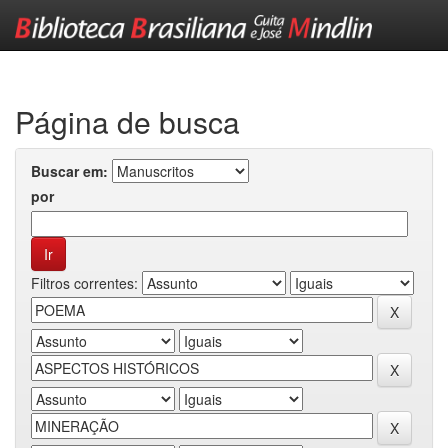
Skip
navigation
Página de busca
Buscar em:
por
Filtros correntes: