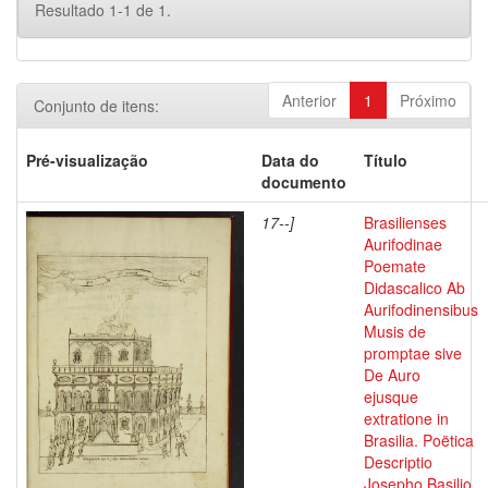
Resultado 1-1 de 1.
Anterior
1
Próximo
Conjunto de itens:
Pré-visualização
Data do
Título
documento
17--]
Brasilienses
Aurifodinae
Poemate
Didascalico Ab
Aurifodinensibus
Musis de
promptae sive
De Auro
ejusque
extratione in
Brasilia. Poëtica
Descriptio
Josepho Basilio