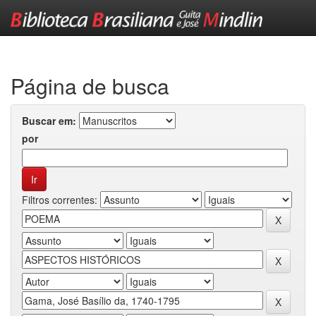
Skip
navigation
Página de busca
Buscar em:
por
Filtros correntes: