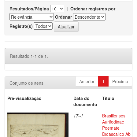
Resultados/Página
|
Ordenar registros por
Ordenar
Registro(s)
Resultado 1-1 de 1.
Anterior
1
Próximo
Conjunto de itens:
Pré-visualização
Data do
Título
documento
17--]
Brasilienses
Aurifodinae
Poemate
Didascalico Ab