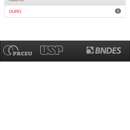
OURO
1