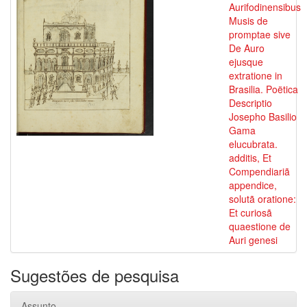
Aurifodinensibus
Musis de
promptae sive
De Auro
ejusque
extratione in
Brasilia. Poëtica
Descriptio
Josepho Basilio
Gama
elucubrata.
additis, Et
Compendiariã
appendice,
solutã oratione:
Et curiosã
quaestione de
Auri genesi
Sugestões de pesquisa
Assunto