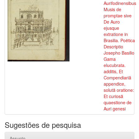
Aurifodinensibus
Musis de
promptae sive
De Auro
ejusque
extratione in
Brasilia. Poëtica
Descriptio
Josepho Basilio
Gama
elucubrata.
additis, Et
Compendiariã
appendice,
solutã oratione:
Et curiosã
quaestione de
Auri genesi
Sugestões de pesquisa
Assunto