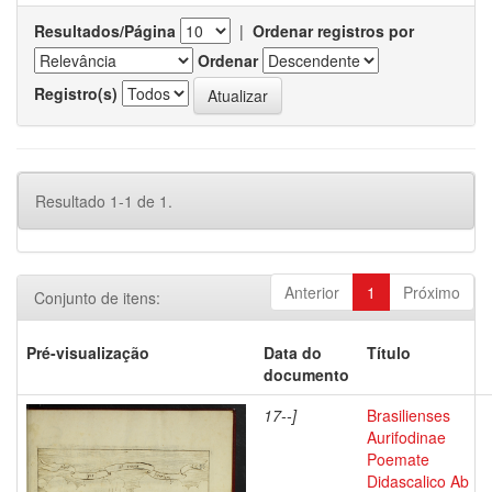
Resultados/Página
|
Ordenar registros por
Ordenar
Registro(s)
Resultado 1-1 de 1.
Anterior
1
Próximo
Conjunto de itens:
Pré-visualização
Data do
Título
documento
17--]
Brasilienses
Aurifodinae
Poemate
Didascalico Ab