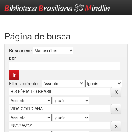
Skip
navigation
Página de busca
Buscar em:
por
Filtros correntes: