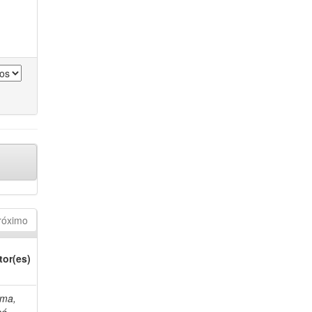
róximo
tor(es)
ma,