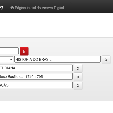
-->
Página inicial do Acervo Digital