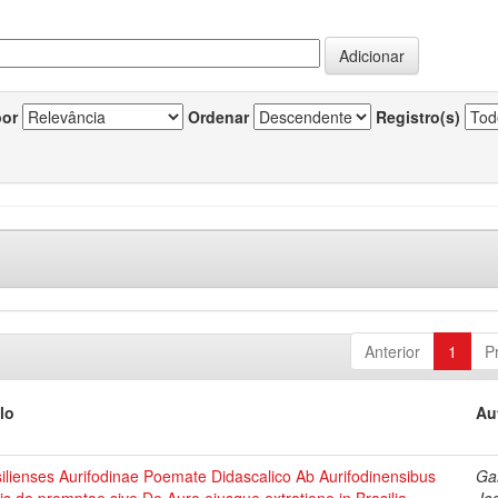
por
Ordenar
Registro(s)
Anterior
1
P
lo
Au
ilienses Aurifodinae Poemate Didascalico Ab Aurifodinensibus
Ga