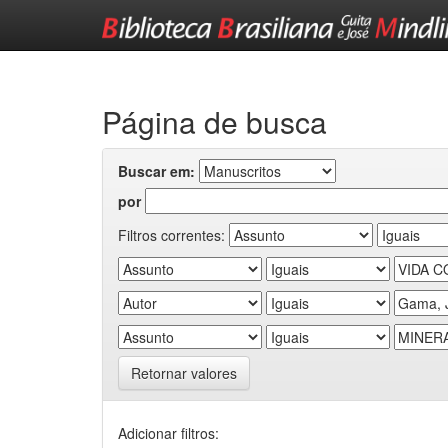
Skip
navigation
Página de busca
Buscar em:
por
Filtros correntes:
Retornar valores
Adicionar filtros: