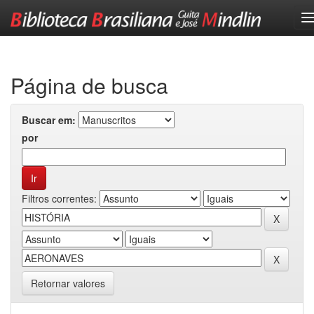
Skip
navigation
Página de busca
Buscar em:
por
Filtros correntes:
Retornar valores