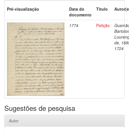
Pré-visualização
Data do
Título
Autor(e
documento
1774
Petição
Gusmão
Bartol
Louren
de, 168
1724
Sugestões de pesquisa
Autor