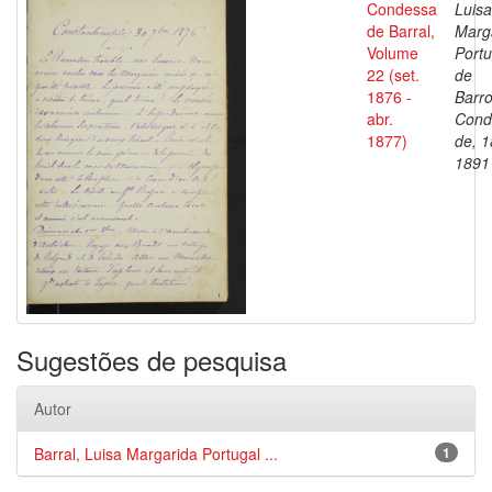
Condessa
Luisa
de Barral,
Marg
Volume
Portu
22 (set.
de
1876 -
Barro
abr.
Cond
1877)
de, 1
1891
Sugestões de pesquisa
Autor
Barral, Luisa Margarida Portugal ...
1