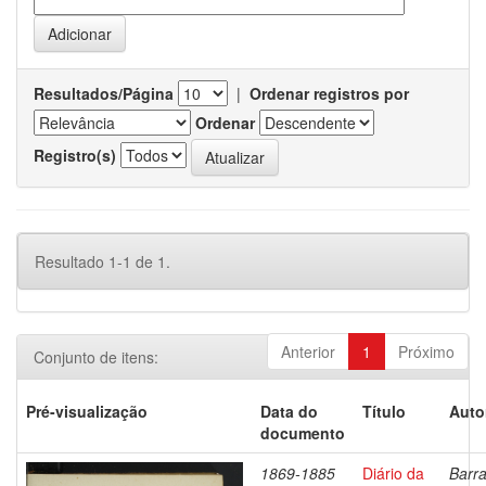
Resultados/Página
|
Ordenar registros por
Ordenar
Registro(s)
Resultado 1-1 de 1.
Anterior
1
Próximo
Conjunto de itens:
Pré-visualização
Data do
Título
Auto
documento
1869-1885
Diário da
Barra