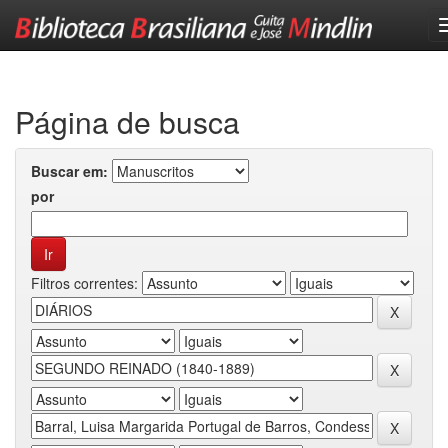
Skip
navigation
Página de busca
Buscar em:
por
Filtros correntes: