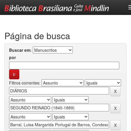
Skip
navigation
Página de busca
Buscar em:
por
Filtros correntes: