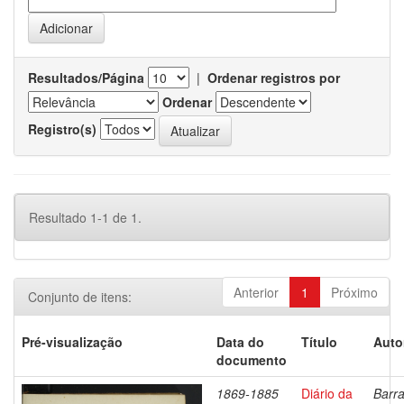
Resultados/Página
|
Ordenar registros por
Ordenar
Registro(s)
Resultado 1-1 de 1.
Anterior
1
Próximo
Conjunto de itens:
Pré-visualização
Data do
Título
Auto
documento
1869-1885
Diário da
Barra