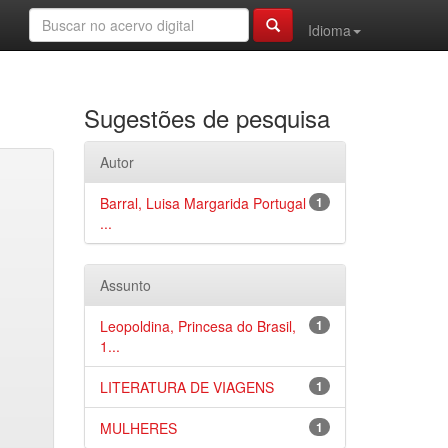
Idioma
Sugestões de pesquisa
Autor
Barral, Luisa Margarida Portugal
1
...
Assunto
Leopoldina, Princesa do Brasil,
1
1...
LITERATURA DE VIAGENS
1
MULHERES
1