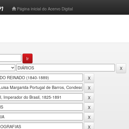
-->
Página inicial do Acervo Digital