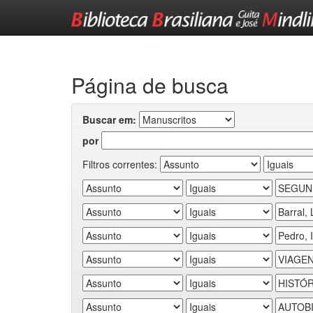
Skip
navigation
Página de busca
Buscar em:
por
Filtros correntes: