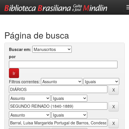
Skip
navigation
Página de busca
Buscar em:
por
Filtros correntes: