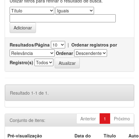
Utilizar filtros para refinar o resultado de busca.
Resultados/Página
|
Ordenar registros por
Ordenar
Registro(s)
Resultado 1-1 de 1.
Anterior
1
Próximo
Conjunto de itens:
Pré-visualização
Data do
Título
Auto