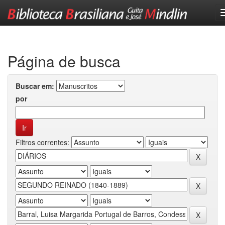
Skip
navigation
Página de busca
Buscar em:
por
Filtros correntes: