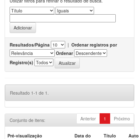
Utilizar filtros para refinar o resultado de busca.
Resultados/Página
|
Ordenar registros por
Ordenar
Registro(s)
Resultado 1-1 de 1.
Anterior
1
Próximo
Conjunto de itens:
Pré-visualização
Data do
Título
Auto