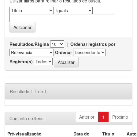
Utilizar filtros para refinar o resultado de busca.
Resultados/Página
|
Ordenar registros por
Ordenar
Registro(s)
Resultado 1-1 de 1.
Anterior
1
Próximo
Conjunto de itens:
Pré-visualização
Data do
Título
Auto