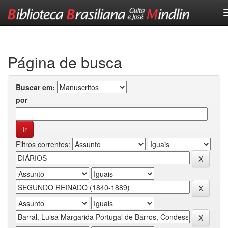
Skip
navigation
Página de busca
Buscar em:
por
Filtros correntes: