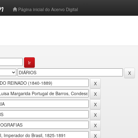
-->
Página inicial do Acervo Digital