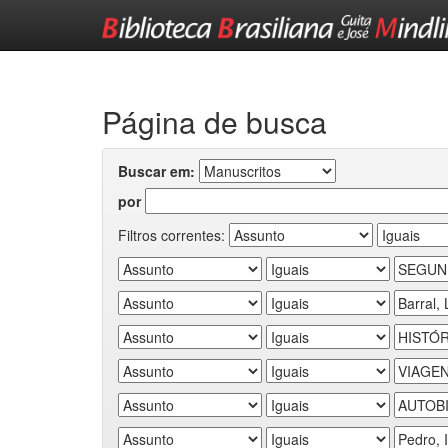
Skip
navigation
Página de busca
Buscar em:
por
Filtros correntes: