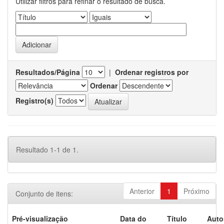
Utilizar filtros para refinar o resultado de busca.
Resultados/Página
|
Ordenar registros por
Ordenar
Registro(s)
Resultado 1-1 de 1.
Anterior
1
Próximo
Conjunto de itens:
Pré-visualização
Data do
Título
Auto