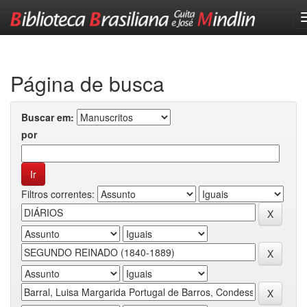
Skip
navigation
Página de busca
Buscar em:
por
Filtros correntes: