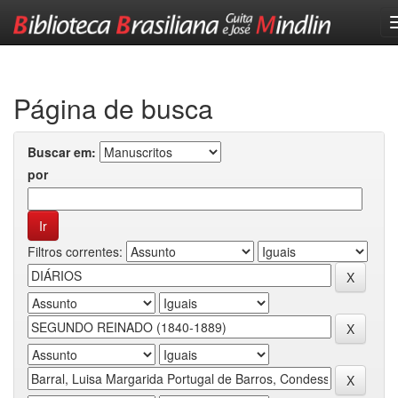
Skip
navigation
Página de busca
Buscar em:
por
Filtros correntes: