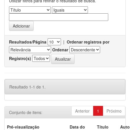
Utilizar filtros para refinar o resultado de busca.
Resultados/Página
|
Ordenar registros por
Ordenar
Registro(s)
Resultado 1-1 de 1.
Anterior
1
Próximo
Conjunto de itens:
Pré-visualização
Data do
Título
Auto