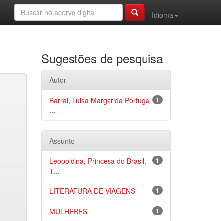
Idioma
Sugestões de pesquisa
Autor
Barral, Luisa Margarida Portugal
1
...
Assunto
Leopoldina, Princesa do Brasil,
1
1...
LITERATURA DE VIAGENS
1
MULHERES
1