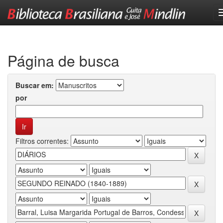
Skip
navigation
Página de busca
Buscar em:
por
Filtros correntes: