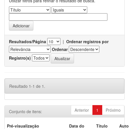
Utilizar filtros para refinar o resultado de busca.
Resultados/Página
|
Ordenar registros por
Ordenar
Registro(s)
Resultado 1-1 de 1.
Anterior
1
Próximo
Conjunto de itens:
Pré-visualização
Data do
Título
Auto