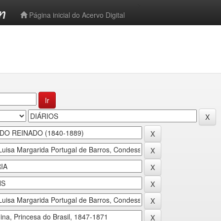
-->
Página inicial do Acervo Digital