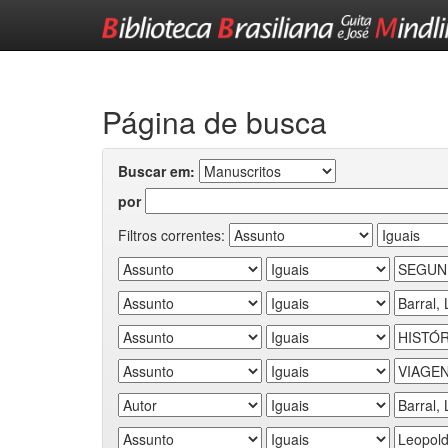
Skip
navigation
Página de busca
Buscar em:
por
Filtros correntes: